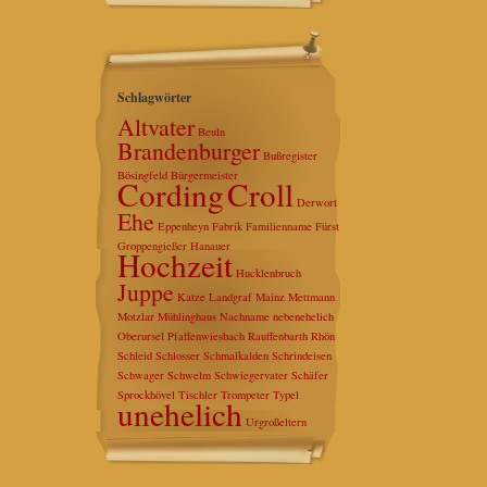
Schlagwörter
Altvater
Beuln
Brandenburger
Bußregister
Bösingfeld
Bürgermeister
Cording
Croll
Derwort
Ehe
Eppenheyn
Fabrik
Familienname
Fürst
Groppengießer
Hanauer
Hochzeit
Hucklenbruch
Juppe
Katze
Landgraf
Mainz
Mettmann
Motzlar
Mühlinghaus
Nachname
nebenehelich
Oberursel
Pfaffenwiesbach
Rauffenbarth
Rhön
Schleid
Schlosser
Schmalkalden
Schrindeisen
Schwager
Schwelm
Schwiegervater
Schäfer
Sprockhövel
Tischler
Trompeter
Typel
unehelich
Urgroßeltern