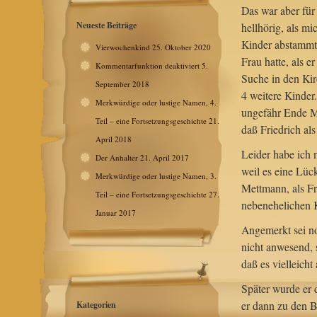
Das war aber für
Neueste Beiträge
hellhörig, als m
Kinder abstammte
Vierwochenkind
25. Oktober 2020
Frau hatte, als e
Kommentarfunktion deaktiviert
5.
Suche in den Kir
September 2018
4 weitere Kinde
Merkwürdige oder lustige Namen, 4.
ungefähr Ende M
Teil – eine Fortsetzungsgeschichte
21.
daß Friedrich als
April 2018
Leider habe ich 
Der Anhalter
21. April 2017
weil es eine Lüc
Merkwürdige oder lustige Namen, 3.
Mettmann, als Fr
Teil – eine Fortsetzungsgeschichte
27.
nebenehelichen K
Januar 2017
Angemerkt sei no
nicht anwesend, 
daß es vielleic
Später wurde er 
er dann zu den B
Kategorien