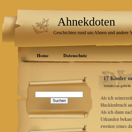
Ahnekdoten
Geschichten rund um Ahnen und andere V
Home
Datenschutz
17 Kinder u
Verfaßt von
gabyde
Suchen
Als ich seinerz
nach:
Hucklenbruch aus
Als ich dann nac
Urkunden bekam, 
zweiten (eines d