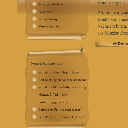
Familie sorgen.
Ahnengeschichten
Allgemein
P.S. Sollte irge
Kinder von eine
Aufgeschnappt
Nachricht bitten
Verwandtschaft
aus Motzlar (Jos
(0) Komme
Neueste Kommentare
gabyde
zu
Autoritätsprobleme
Rolf Stichling
zu
Autoritätsprobleme
gabyde
zu
Merkwürdige oder lustige
Namen, 2. Teil – eine
Fortsetzungsgeschichte
Barbara
zu
Um was geht es hier?
Petra Fürst
zu
Um was geht es hier?