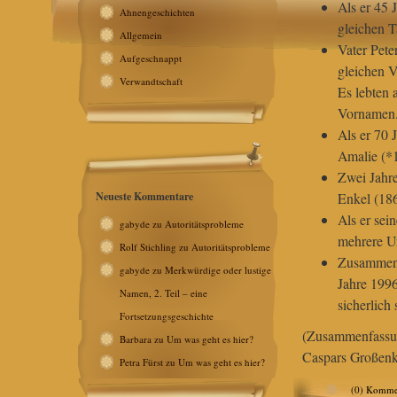
Als er 45 
Ahnengeschichten
gleichen T
Allgemein
Vater Pete
Aufgeschnappt
gleichen V
Verwandtschaft
Es lebten 
Vornamen
Als er 70 
Amalie (*1
Zwei Jahre
Neueste Kommentare
Enkel (186
Als er sei
gabyde
zu
Autoritätsprobleme
mehrere U
Rolf Stichling
zu
Autoritätsprobleme
Zusammenf
gabyde
zu
Merkwürdige oder lustige
Jahre 199
Namen, 2. Teil – eine
sicherlich 
Fortsetzungsgeschichte
(Zusammenfassung
Barbara
zu
Um was geht es hier?
Caspars Großenk
Petra Fürst
zu
Um was geht es hier?
(0) Komme