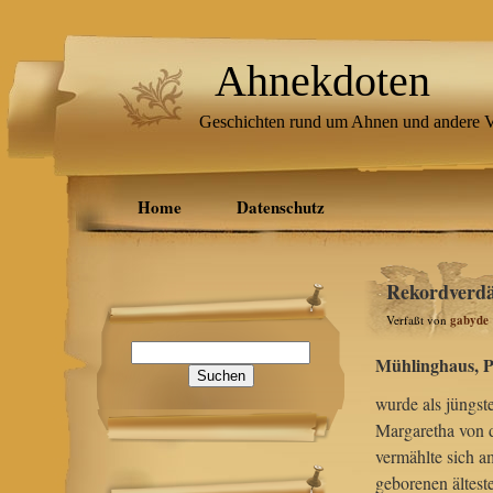
Ahnekdoten
Geschichten rund um Ahnen und andere V
Home
Datenschutz
Rekordverdä
Verfaßt von
gabyde
Suchen
Mühlinghaus, P
nach:
wurde als jüngs
Margaretha von 
vermählte sich 
geborenen ältes