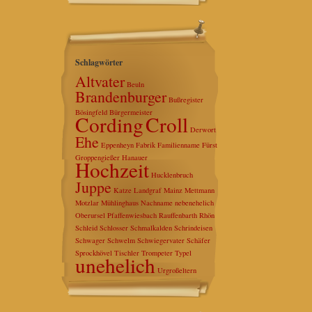
Schlagwörter
Altvater
Beuln
Brandenburger
Bußregister
Bösingfeld
Bürgermeister
Cording
Croll
Derwort
Ehe
Eppenheyn
Fabrik
Familienname
Fürst
Groppengießer
Hanauer
Hochzeit
Hucklenbruch
Juppe
Katze
Landgraf
Mainz
Mettmann
Motzlar
Mühlinghaus
Nachname
nebenehelich
Oberursel
Pfaffenwiesbach
Rauffenbarth
Rhön
Schleid
Schlosser
Schmalkalden
Schrindeisen
Schwager
Schwelm
Schwiegervater
Schäfer
Sprockhövel
Tischler
Trompeter
Typel
unehelich
Urgroßeltern