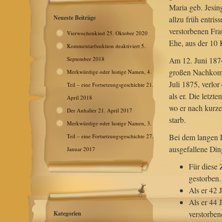
Maria geb. Jesi
Neueste Beiträge
allzu früh entris
verstorbenen Fra
Vierwochenkind
25. Oktober 2020
Ehe, aus der 10 
Kommentarfunktion deaktiviert
5.
September 2018
Am 12. Juni 1874
großen Nachkomm
Merkwürdige oder lustige Namen, 4.
Juli 1875, verlo
Teil – eine Fortsetzungsgeschichte
21.
als er. Die letz
April 2018
wo er nach kurz
Der Anhalter
21. April 2017
starb.
Merkwürdige oder lustige Namen, 3.
Bei dem langen 
Teil – eine Fortsetzungsgeschichte
27.
ausgefallene Din
Januar 2017
Für diese 
gestorben.
Als er 42 
Als er 44 
verstorben
Kategorien